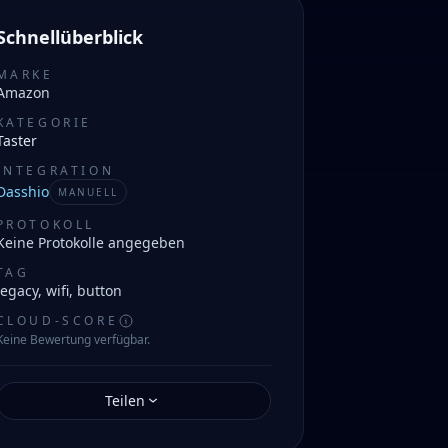
Schnellüberblick
MARKE
Amazon
KATEGORIE
Taster
INTEGRATION
Dasshio
MANUELL
PROTOKOLL
Keine Protokolle angegeben
TAG
legacy, wifi, button
CLOUD-SCORE
Keine Bewertung verfügbar.
Teilen