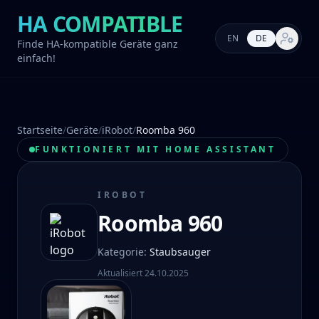
HA COMPATIBLE
EN
DE
Markt-E
Finde HA-kompatible Geräte ganz
einfach!
Startseite
/
Geräte
/
iRobot
/
Roomba 960
FUNKTIONIERT MIT HOME ASSISTANT
IROBOT
Roomba 960
Kategorie
:
Staubsauger
Aktualisiert
24.10.2025