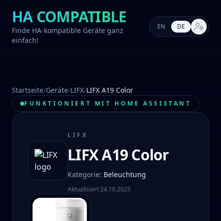
HA COMPATIBLE
EN
DE
Markt-E
Finde HA-kompatible Geräte ganz
einfach!
Startseite
/
Geräte
/
LIFX
/
LIFX A19 Color
FUNKTIONIERT MIT HOME ASSISTANT
LIFX
LIFX A19 Color
Kategorie
:
Beleuchtung
Aktualisiert
24.10.2025