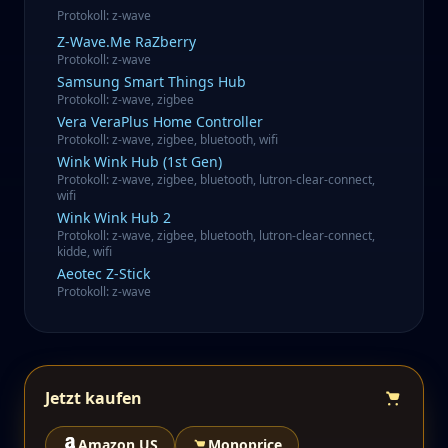
Protokoll
:
z-wave
Z-Wave.Me
RaZberry
Protokoll
:
z-wave
Samsung
Smart Things Hub
Protokoll
:
z-wave, zigbee
Vera
VeraPlus Home Controller
Protokoll
:
z-wave, zigbee, bluetooth, wifi
Wink
Wink Hub (1st Gen)
Protokoll
:
z-wave, zigbee, bluetooth, lutron-clear-connect,
wifi
Wink
Wink Hub 2
Protokoll
:
z-wave, zigbee, bluetooth, lutron-clear-connect,
kidde, wifi
Aeotec
Z-Stick
Protokoll
:
z-wave
Jetzt kaufen
Amazon US
Monoprice