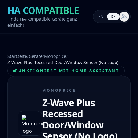
HA COMPATIBLE
EN
DE
Markt-E
Finde HA-kompatible Geräte ganz
einfach!
Startseite
/
Geräte
/
Monoprice
/
Z-Wave Plus Recessed Door/Window Sensor (No Logo)
FUNKTIONIERT MIT HOME ASSISTANT
MONOPRICE
Z-Wave Plus
Recessed
Door/Window
Sensor (No Logo)