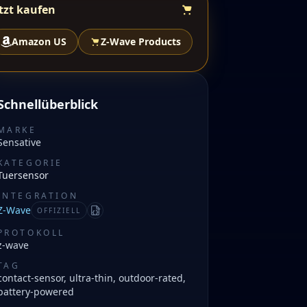
tzt kaufen
Amazon US
Z-Wave Products
Schnellüberblick
MARKE
Sensative
KATEGORIE
Tuersensor
INTEGRATION
Z-Wave
OFFIZIELL
Manifest
PROTOKOLL
z-wave
TAG
contact-sensor, ultra-thin, outdoor-rated,
battery-powered