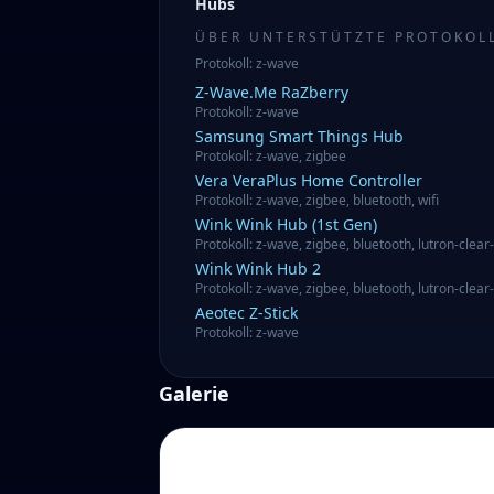
Hubs
ÜBER UNTERSTÜTZTE PROTOKOL
Protokoll
:
z-wave
Z-Wave.Me
RaZberry
Protokoll
:
z-wave
Samsung
Smart Things Hub
Protokoll
:
z-wave, zigbee
Vera
VeraPlus Home Controller
Protokoll
:
z-wave, zigbee, bluetooth, wifi
Wink
Wink Hub (1st Gen)
Protokoll
:
z-wave, zigbee, bluetooth, lutron-clear-
Wink
Wink Hub 2
Protokoll
:
z-wave, zigbee, bluetooth, lutron-clear-
Aeotec
Z-Stick
Protokoll
:
z-wave
Galerie