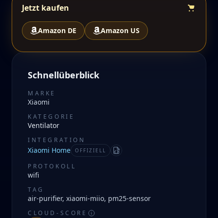
Jetzt kaufen
Amazon DE
Amazon US
Schnellüberblick
MARKE
Xiaomi
KATEGORIE
Ventilator
INTEGRATION
Xiaomi Home
OFFIZIELL
Manifest
PROTOKOLL
wifi
TAG
air-purifier, xiaomi-miio, pm25-sensor
CLOUD-SCORE