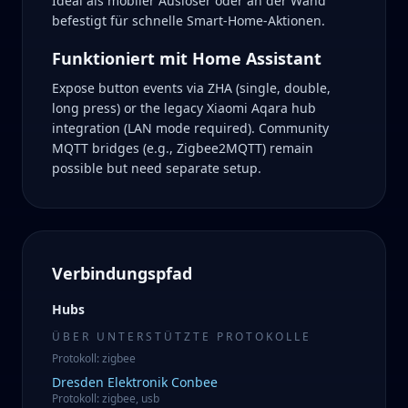
Ideal als mobiler Auslöser oder an der Wand
befestigt für schnelle Smart-Home-Aktionen.
Funktioniert mit Home Assistant
Expose button events via ZHA (single, double,
long press) or the legacy Xiaomi Aqara hub
integration (LAN mode required). Community
MQTT bridges (e.g., Zigbee2MQTT) remain
possible but need separate setup.
Verbindungspfad
Hubs
ÜBER UNTERSTÜTZTE PROTOKOLLE
Protokoll
:
zigbee
Dresden Elektronik
Conbee
Protokoll
:
zigbee, usb