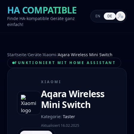
HA COMPATIBLE
EN
DE
Markt-E
Finde HA-kompatible Geräte ganz
einfach!
Startseite
/
Geräte
/
Xiaomi
/
Aqara Wireless Mini Switch
FUNKTIONIERT MIT HOME ASSISTANT
XIAOMI
Aqara Wireless
Mini Switch
Kategorie
:
Taster
Aktualisiert
16.02.2025