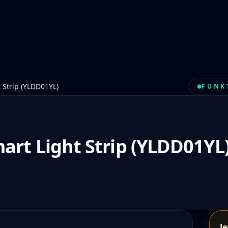
t Strip (YLDD01YL)
FUNK
mart Light Strip (YLDD01YL
Je