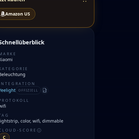
Amazon US
Schnellüberblick
MARKE
Xiaomi
KATEGORIE
Beleuchtung
INTEGRATION
Yeelight
OFFIZIELL
Manifest
PROTOKOLL
wifi
TAG
lightstrip, color, wifi, dimmable
CLOUD-SCORE
C