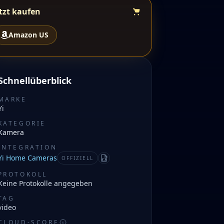
tzt kaufen
Amazon US
Schnellüberblick
MARKE
Yi
KATEGORIE
Kamera
INTEGRATION
Yi Home Cameras
OFFIZIELL
Manifest
PROTOKOLL
Keine Protokolle angegeben
TAG
video
CLOUD-SCORE